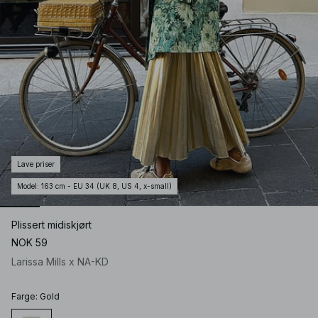
Lave priser
Model
:
163 cm - EU 34 (UK 8, US 4, x-small)
Plissert midiskjørt
NOK 59
Larissa Mills x NA-KD
Farge
:
Gold