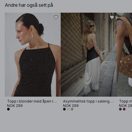
Andre har også sett på
Topp i blonder med åpen rygg
Asymmetrisk topp i sateng med drapering og halterneck
NOK 299
NOK 299
NOK 2