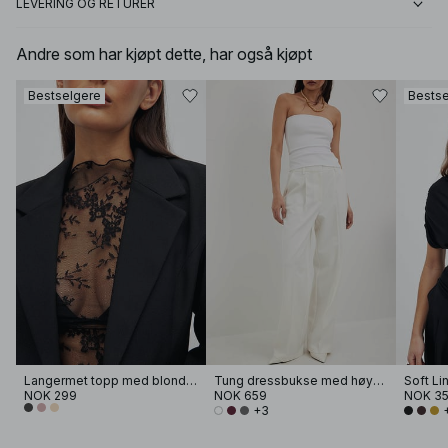
LEVERING OG RETURER
Andre som har kjøpt dette, har også kjøpt
Bestselgere
Bestse
Langermet topp med blonder
Tung dressbukse med høyt liv
NOK 299
NOK 659
NOK 3
+3