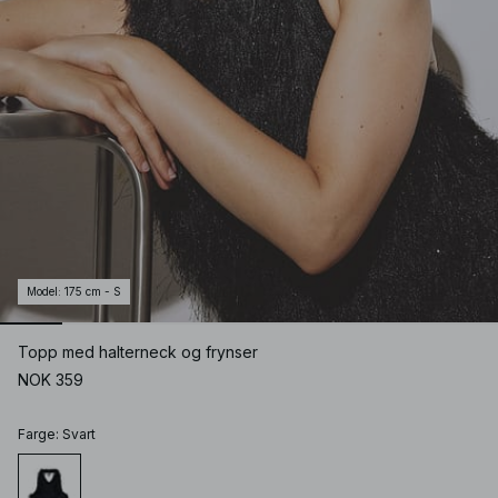
Model
:
175 cm - S
Topp med halterneck og frynser
NOK 359
Farge
:
Svart