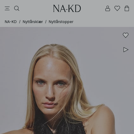
bukser
topper
kjoler
brune
perle
NA-KD
/
Nyttårsklær
/
Nyttårstopper