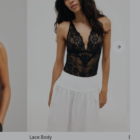
Lace Body
Body