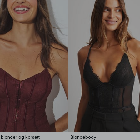
 blonder og korsett
Blondebody