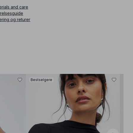
erials and care
ikkelnummer
:
1100-012233-0212
rrelsesguide
ering og returer
Bestselgere