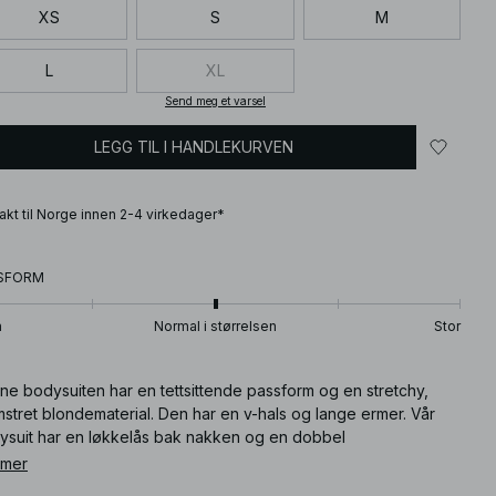
XS
S
M
L
XL
Send meg et varsel
LEGG TIL I HANDLEKURVEN
frakt til Norge innen 2-4 virkedager*
SFORM
n
Normal i størrelsen
Stor
ne bodysuiten har en tettsittende passform og en stretchy,
stret blondematerial. Den har en v-hals og lange ermer. Vår
ysuit har en løkkelås bak nakken og en dobbel
kknapplukning på bunnen. Denne bodysuiten finnes i burgunder
 mer
et.