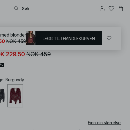
KD
/
Undertøy
/
Bodyer
 med blonder
LEGG TIL I HANDLEKURVEN
50
NOK 459
ngermet body med blonder
K 229.50
NOK 459
0%
ge
:
Burgundy
Finn din størrelse