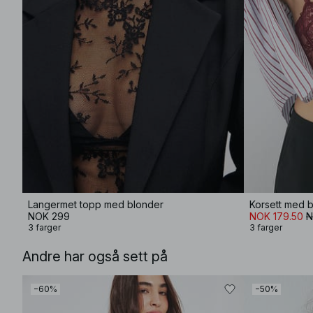
Langermet topp med blonder
Korsett med 
NOK 299
NOK 179.50
N
3 farger
3 farger
Andre har også sett på
−60%
−50%