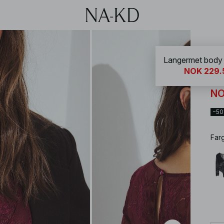
NA-
Langermet body
NOK 229.
La
NO
−5
Far