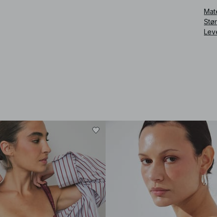
Mat
Art
Stø
Lev