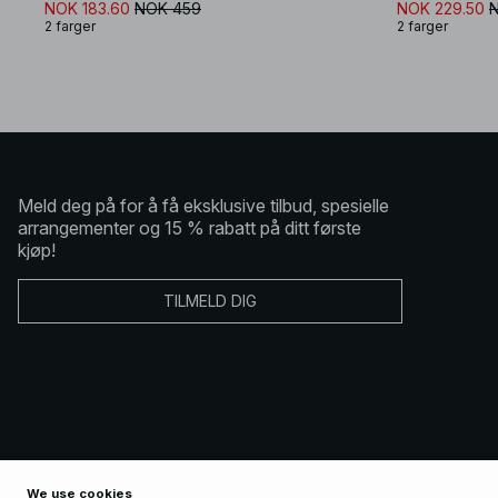
NOK 183.60
NOK 459
NOK 229.50
2 farger
2 farger
Meld deg på for å få eksklusive tilbud, spesielle
arrangementer og 15 % rabatt på ditt første
kjøp!
TILMELD DIG