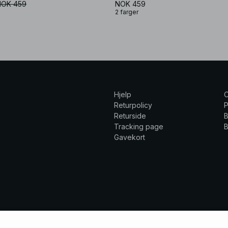
NOK 459
NOK 459
2 farger
Hjelp
Returpolicy
P
Returside
B
Tracking page
B
Gavekort