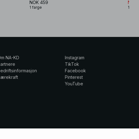
NOK 459
NOK 
1 farge
1 farg
Om NA-KD
Instagram
artnere
TikTok
edriftsinformasjon
Facebook
ærekraft
Pinterest
YouTube