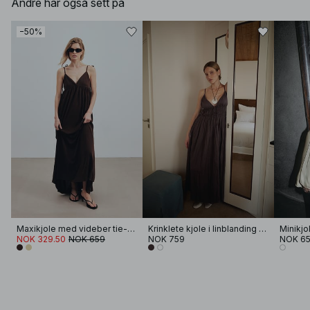
Andre har også sett på
−50%
Maxikjole med videber tie-skulder
Krinklete kjole i linblanding med volum og stropper
NOK 329.50
NOK 659
NOK 759
NOK 6