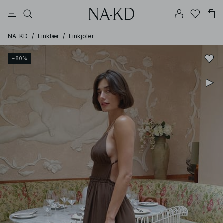
topper
bukser
kjoler
brune
svarte
NA-KD
/
Linklær
/
Linkjoler
−80%