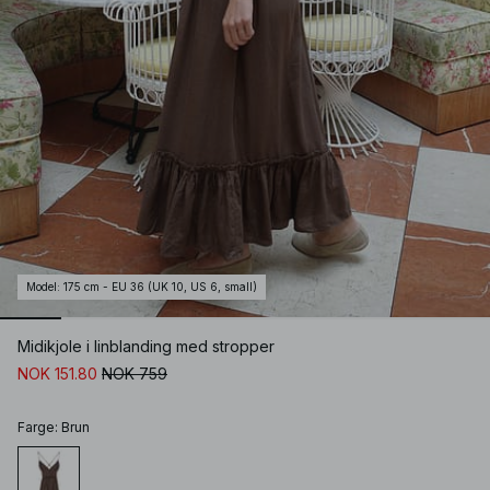
Model
:
175 cm - EU 36 (UK 10, US 6, small)
Midikjole i linblanding med stropper
NOK 151.80
NOK 759
Farge
:
Brun