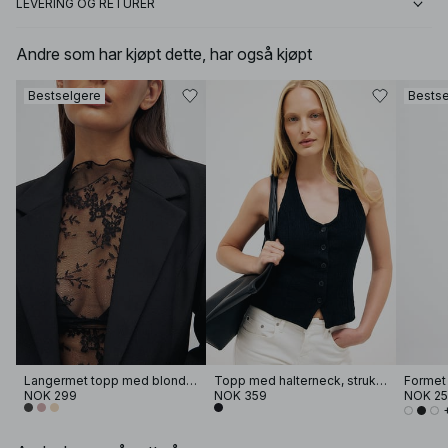
LEVERING OG RETURER
Andre som har kjøpt dette, har også kjøpt
Bestselgere
Bestse
Langermet topp med blonder
Topp med halterneck, struktur og knapper
NOK 299
NOK 359
NOK 2