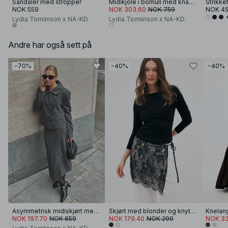
Sandaler med stropper
Midikjole i bomull med knapper
NOK 559
NOK 303.60
NOK 759
NOK 4
Lydia Tomlinson x NA-KD
Lydia Tomlinson x NA-KD
Andre har også sett på
−70%
−40%
−40%
Asymmetrisk midiskjørt med knapper
Skjørt med blonder og knyting
Knelang
NOK 197.70
NOK 659
NOK 179.40
NOK 299
NOK 33