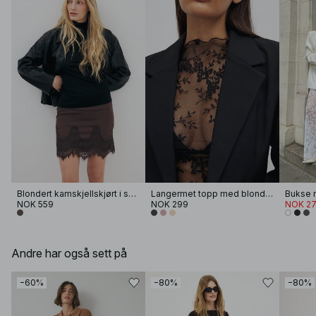
Blondert kamskjellskjørt i sateng
Langermet topp med blonder
Bukse 
NOK 559
NOK 299
NOK 27
Andre har også sett på
−60%
−80%
−80%