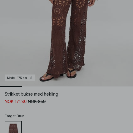
Model
:
175 cm - S
Strikket bukse med hekling
NOK 171.80
NOK 859
Farge
:
Brun