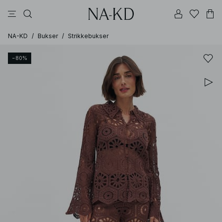
bukser
topper
kjoler
brune
svarte
NA-KD
/
Bukser
/
Strikkebukser
−80%