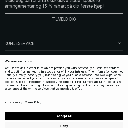
Meld deg på for å få eksklusive tilbud, spesielle
arrangementer og 15 % rabatt på ditt første kjøp!
TILMELD DIG
KUNDESERVICE
OM OSS
FØLG OSS
LOVLIG
NORWAY
|
NORSK