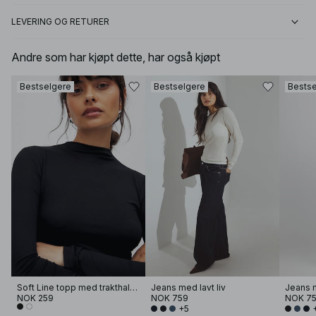
LEVERING OG RETURER
Andre som har kjøpt dette, har også kjøpt
Bestselgere
Bestselgere
Bestse
Soft Line topp med trakthals og lange ermer
Jeans med lavt liv
Jeans m
NOK 259
NOK 759
NOK 7
+5