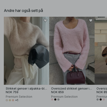
Andre har også sett på
Strikket genser i alpakka-blanding med korte ermer
Oversized strikket genser i alpakka-blanding med rund hals
NOK 759
NOK 859
NOK 8
Premium Selection
Premium Selection
Premiu
+1