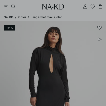
bukser
topper
kjoler
brune
svarte
NA-KD
/
Kjoler
/
Langermet maxi kjoler
−84%