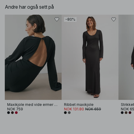
Andre har også sett på
−80%
Maxikjole med vide ermer og åpen rygg
Ribbet maxikjole
NOK 759
NOK 131.80
NOK 659
NOK 6