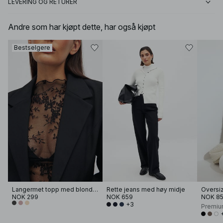
LEVERING OG RETURER
Andre som har kjøpt dette, har også kjøpt
Bestselgere
Langermet topp med blonder
Rette jeans med høy midje
NOK 299
NOK 659
NOK 8
+3
Premiu