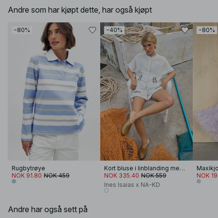
Andre som har kjøpt dette, har også kjøpt
−80%
−40%
−80%
Rugbytrøye
Kort bluse i linblanding med broderi
NOK 91.80
NOK 459
NOK 335.40
NOK 559
NOK 19
Ines Isaias x NA-KD
Andre har også sett på