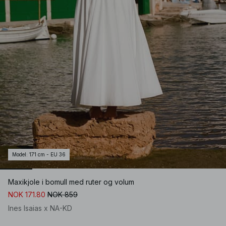
Model
:
171 cm - EU 36
Maxikjole i bomull med ruter og volum
NOK 171.80
NOK 859
Ines Isaias x NA-KD