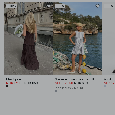
−80%
−50%
−80%
Maxikjole
Stripete minikjole i bomull
NOK 171.80
NOK 859
NOK 329.50
NOK 659
NOK 17
Ines Isaias x NA-KD