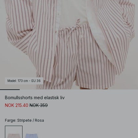
Model
:
173 cm - EU 36
Bomullsshorts med elastisk liv
NOK 215.40
NOK 359
Farge
:
Stripete / Rosa