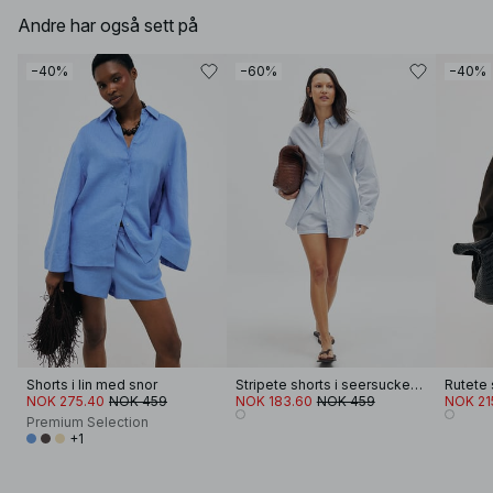
Andre har også sett på
−40%
−60%
−40%
Shorts i lin med snor
Stripete shorts i seersucker med elastisk liv
Rutete 
NOK 275.40
NOK 459
NOK 183.60
NOK 459
NOK 21
Premium Selection
+1