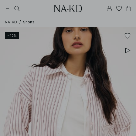
topper
bukser
kjoler
brune
svarte
NA-KD
/
Shorts
−40%