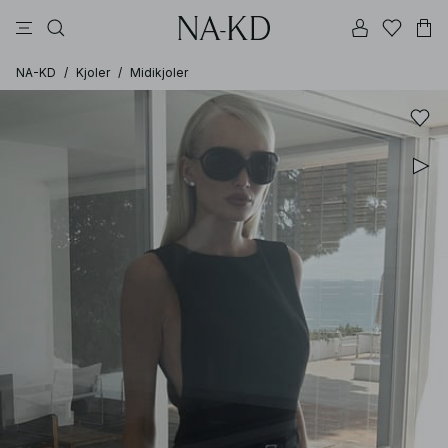
bukser
topper
kjoler
svarte
brune
NA-KD
/
Kjoler
/
Midikjoler