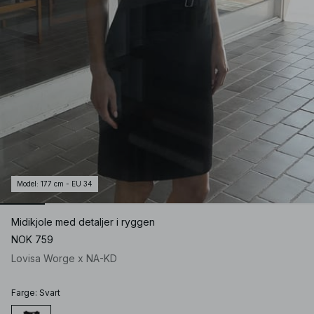
Model
:
177 cm - EU 34
Midikjole med detaljer i ryggen
NOK 759
Lovisa Worge x NA-KD
Farge
:
Svart