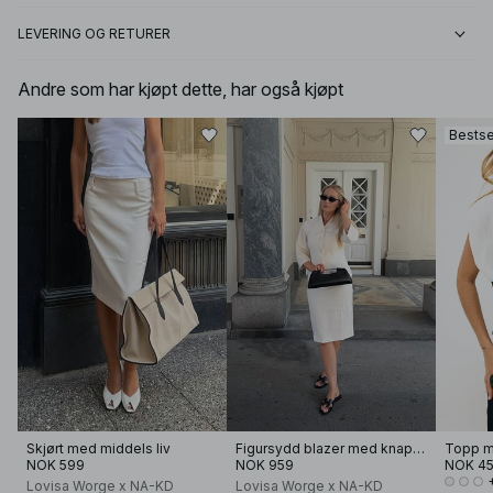
LEVERING OG RETURER
Andre som har kjøpt dette, har også kjøpt
Bestse
Skjørt med middels liv
Figursydd blazer med knappedetaljer
Topp m
NOK 599
NOK 959
NOK 4
Lovisa Worge x NA-KD
Lovisa Worge x NA-KD