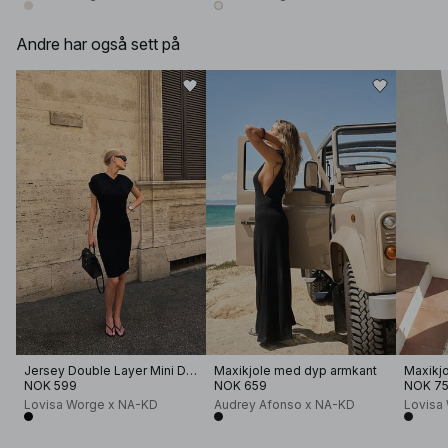
Andre har også sett på
Jersey Double Layer Mini Dress
Maxikjole med dyp armkant
Maxikj
NOK 599
NOK 659
NOK 7
Lovisa Worge x NA-KD
Audrey Afonso x NA-KD
Lovisa