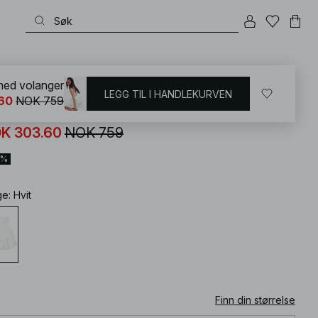
KD
/
Kjoler
/
Stroppeløs kjoler
 med volanger
LEGG TIL I HANDLEKURVEN
60
NOK 759
glaise minikjole med volanger
K 303.60
NOK 759
0%
ge
:
Hvit
Finn din størrelse