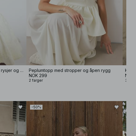
Minikjole i jacquard med paljetter, rysjer og hofter
Peplumtopp med stropper og åpen rygg
Kort 
NOK 299
NOK 
2 farger
3 farg
−50%