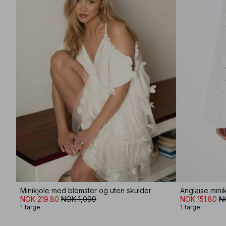
Minikjole med blomster og uten skulder
Anglaise mini
NOK 219.80
NOK 1,099
NOK 151.80
N
1 farge
1 farge