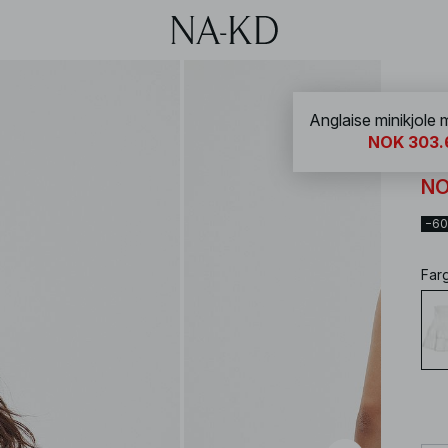
NA-
Anglaise minikjole
NOK 303.
An
NO
−6
Far