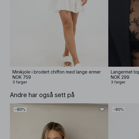
Minikjole i brodert chiffon med lange ermer
Langermet to
NOK 759
NOK 299
3 farger
3 farger
Andre har også sett på
−80%
−80%