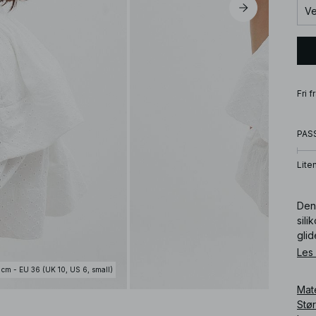
Ve
Fri 
PAS
Lite
Den
sili
glid
Denn
Les
 cm - EU 36 (UK 10, US 6, small)
Art
Mat
Stø