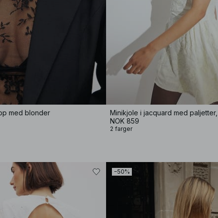
pp med blonder
NOK 859
2 farger
−50%