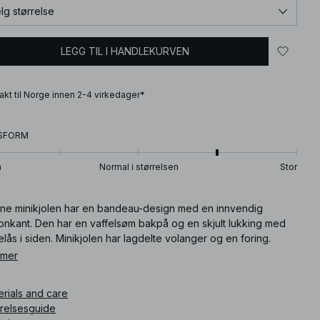
lg størrelse
LEGG TIL I HANDLEKURVEN
frakt til Norge innen 2-4 virkedager*
SFORM
n
Normal i størrelsen
Stor
ne minikjolen har en bandeau-design med en innvendig
konkant. Den har en vaffelsøm bakpå og en skjult lukking med
elås i siden. Minikjolen har lagdelte volanger og en foring.
e minikjolen finnes i hvitt.
 mer
ikkelnummer
:
1812-000966-0001
erials and care
rrelsesguide