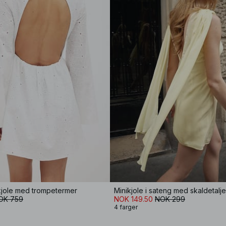
kjole med trompetermer
Minikjole i sateng med skaldetalje
OK 759
NOK 149.50
NOK 299
4 farger