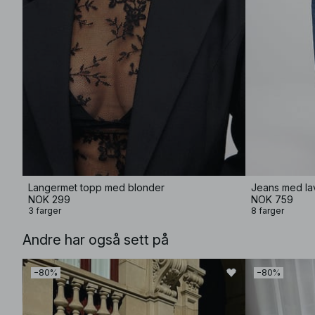
Langermet topp med blonder
Jeans med lav
NOK 299
NOK 759
3 farger
8 farger
Andre har også sett på
−80%
−80%