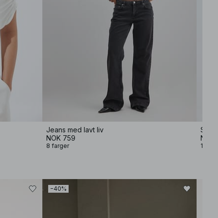
Jeans med lavt liv
Strik
NOK 759
NOK 
8 farger
11 far
−40%