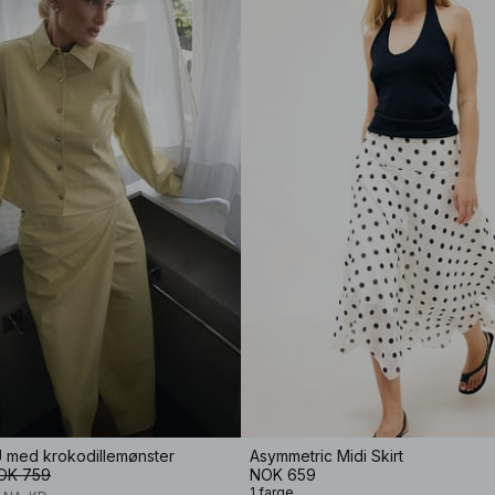
PU med krokodillemønster
Asymmetric Midi Skirt
OK 759
NOK 659
1 farge