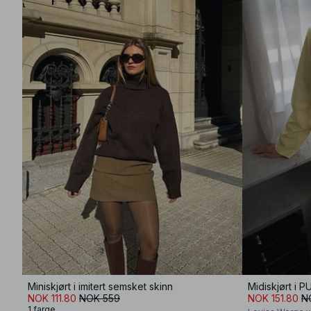
Miniskjørt i imitert semsket skinn
Midiskjørt i 
NOK 111.80
NOK 559
NOK 151.80
N
1 farge