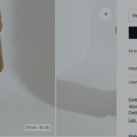
Ve
Fri 
PAS
Lite
Dett
skju
Dett
Les
Art
170 cm - EU 36
Mat