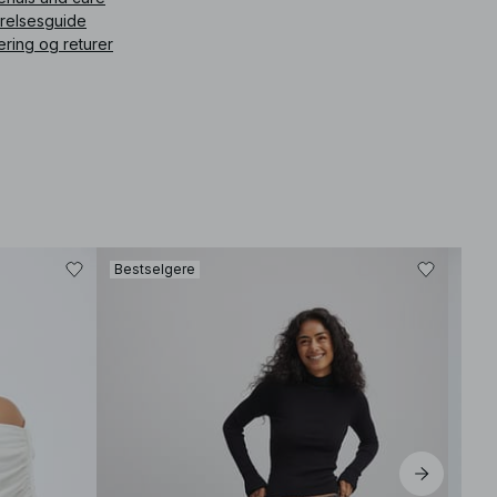
rrelsesguide
ering og returer
Bestselgere