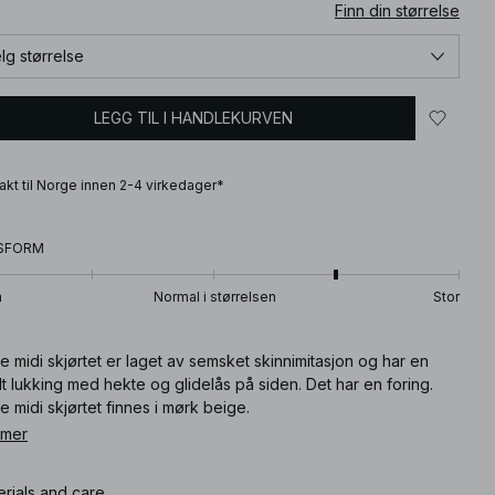
Finn din størrelse
lg størrelse
LEGG TIL I HANDLEKURVEN
frakt til Norge innen 2-4 virkedager*
SFORM
n
Normal i størrelsen
Stor
e midi skjørtet er laget av semsket skinnimitasjon og har en
lt lukking med hekte og glidelås på siden. Det har en foring.
e midi skjørtet finnes i mørk beige.
 mer
ikkelnummer
:
1100-011824-0005
erials and care