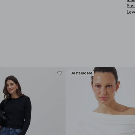
Stø
Lev
Bestselgere