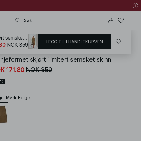
A-linjeformet skjørt i imitert semsket skinn
LEGG TIL I HANDLEKURVEN
KD
/
Skjørt
/
Skjørt i imitert skinn
.80
NOK 859
injeformet skjørt i imitert semsket skinn
K 171.80
NOK 859
0%
ge
:
Mørk Beige