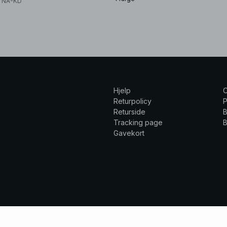
x NA-KD
Hjelp
Returpolicy
P
Returside
B
Tracking page
B
Gavekort