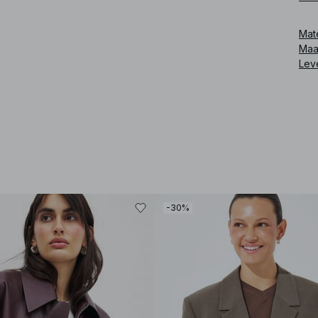
Art
Mat
Maa
Lev
-30%