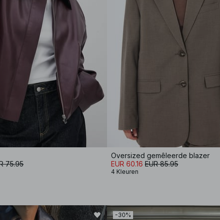
Oversized gemêleerde blazer
R 75.95
EUR 60.16
EUR 85.95
4 Kleuren
-30%