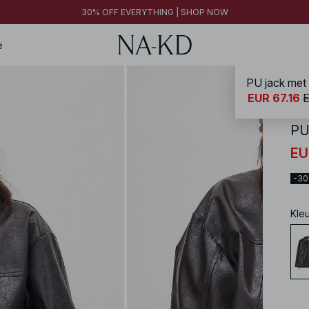
FINAL SALE | SHOP NOW
30% OFF EVERYTHING | SHOP NOW
FINAL SALE | SHOP NOW
e
PU jack met r
NA-
EUR 67.16
E
PU 
EU
-3
Kle