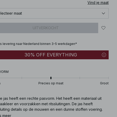
Vind je maat
lecteer maat
UITVERKOCHT
is levering naar Nederland binnen 3-5 werkdagen*
30% OFF EVERYTHING
VORM
n
Precies op maat
Groot
 jas heeft een rechte pasvorm. Het heeft een materiaal uit
akleer en voorzakken met ritssluitingen. De jas heeft
sluiting details op de mouwen en een dunne stoffen voering.
 jas komt in bruin.
s meer