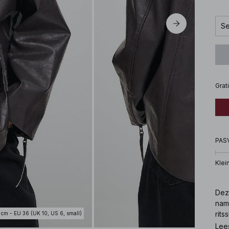
Se
Grat
PAS
Klei
Deze
nama
rits
 cm - EU 36 (UK 10, US 6, small)
Deze
Lee