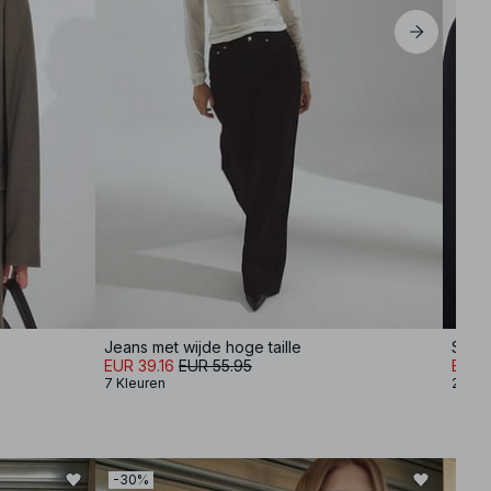
Jeans met wijde hoge taille
EUR 39.16
EUR 55.95
EUR 
7 Kleuren
2 Kle
-30%
-40