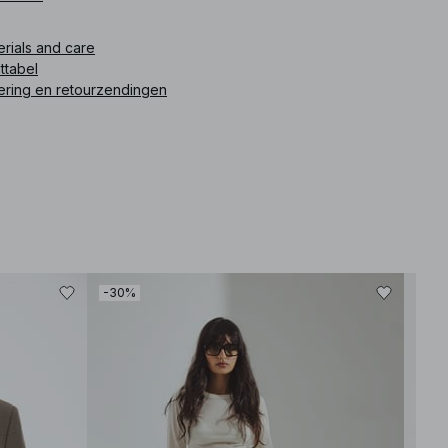
ikelnummer
:
1100-008343-0017
erials and care
ttabel
ering en retourzendingen
-30%
-30