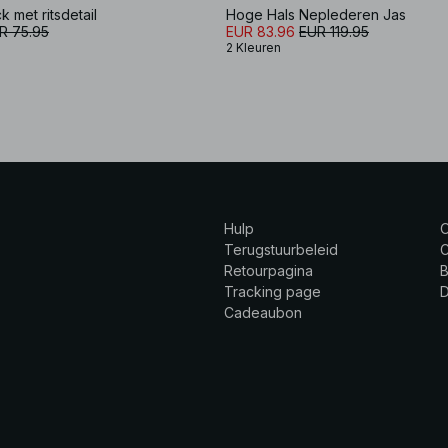
k met ritsdetail
Hoge Hals Neplederen Jas
R 75.95
EUR 83.96
EUR 119.95
2 Kleuren
Hulp
Terugstuurbeleid
C
Retourpagina
B
Tracking page
Cadeaubon