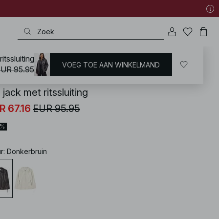
itssluiting
VOEG TOE AAN WINKELMAND
KD
/
Jassen & jacks
/
Imitatieleren jacks
UR 95.95
jack met ritssluiting
R 67.16
EUR 95.95
0%
ur
:
Donkerbruin