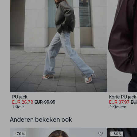
PU jack
Korte PU jack
EUR 28.78
EUR 95.95
EUR 37.97
EU
1 Kleur
3 Kleuren
Anderen bekeken ook
-70%
-60%