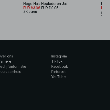
Hoge Hals Neplederen Jas
Korte
EUR 83.96
EUR 119.95
EUR 5
2 Kleuren
Lovis
1 Kleu
Over ons
Instagram
arrière
TikTok
edrijfsinformatie
Facebook
Duurzaamheid
Pinterest
YouTube