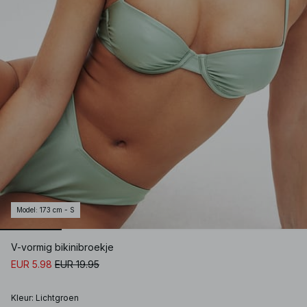
Model
:
173 cm - S
V-vormig bikinibroekje
EUR 5.98
EUR 19.95
Kleur
:
Lichtgroen