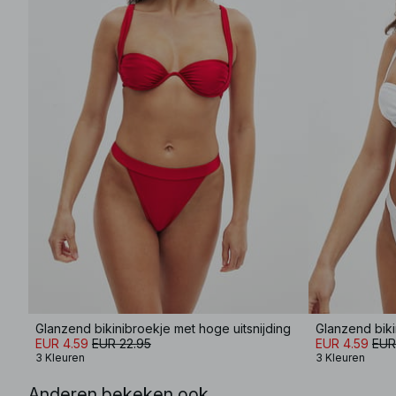
Glanzend bikinibroekje met hoge uitsnijding
Glanzend biki
EUR 4.59
EUR 22.95
EUR 4.59
EUR
3 Kleuren
3 Kleuren
Anderen bekeken ook