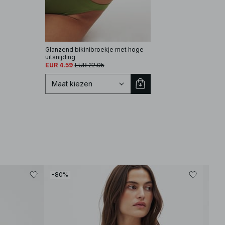
Glanzend bikinibroekje met hoge
uitsnijding
EUR 4.59
EUR 22.95
Maat kiezen
Selecteer maat
-80%
-80
XS
S
M