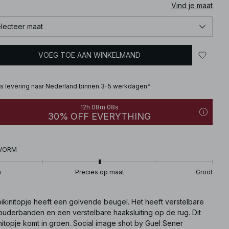
Vind je maat
lecteer maat
VOEG TOE AAN WINKELMAND
is levering naar Nederland binnen 3-5 werkdagen*
12h 08m 07s
30% OFF EVERYTHING
VORM
n
Precies op maat
Groot
bikinitopje heeft een golvende beugel. Het heeft verstelbare
ouderbanden en een verstelbare haaksluiting op de rug. Dit
nitopje komt in groen. Social image shot by Guel Sener