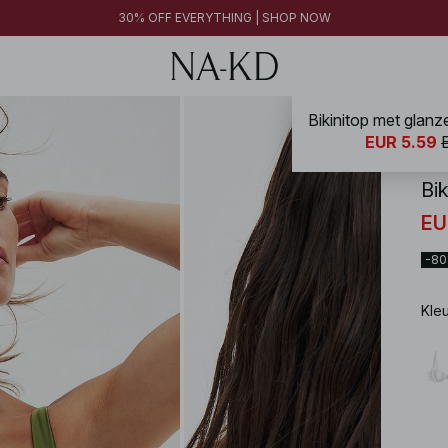
30% OFF EVERYTHING | SHOP NOW
Bikinitop met glan
NA-
EUR 5.59
Bi
EU
-8
Kle