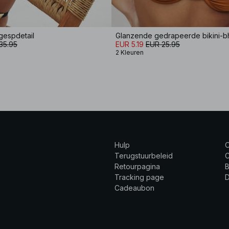
 gespdetail
35.95
EUR 5.19
EUR 25.95
2 Kleuren
Hulp
Terugstuurbeleid
C
Retourpagina
B
Tracking page
Cadeaubon