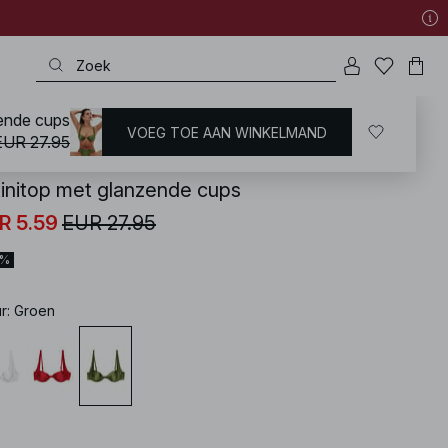
zende cups
VOEG TOE AAN WINKELMAND
KD
/
Zwemkleding
/
Bikini's
/
Bikinitops
/
Beugelbikini's
EUR 27.95
kinitop met glanzende cups
R 5.59
EUR 27.95
0%
ur
:
Groen