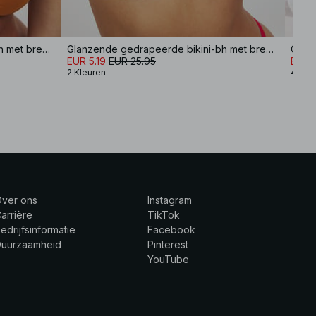
Glanzende gedrapeerde bikini-bh met brede bandjes
Glanzende gedrapeerde bikini-bh met brede bandjes
Glanz
EUR 5.19
EUR 25.95
EUR 
2 Kleuren
4 Kle
Over ons
Instagram
arrière
TikTok
edrijfsinformatie
Facebook
Duurzaamheid
Pinterest
YouTube