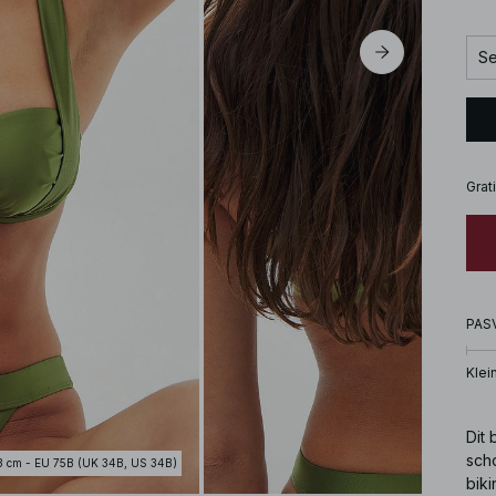
Se
Grat
PAS
Klei
Dit 
sch
3 cm - EU 75B (UK 34B, US 34B)
biki