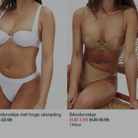
nibroekje met hoge uitsnijding
Bikinibroekje
 22.95
EUR 3.99
EUR 19.95
1 Kleur