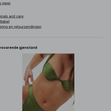
uelsphotos).
s meer
ikelnummer
:
1857-000011-0010
erials and care
ttabel
ering en retourzendingen
svarende gjenstand