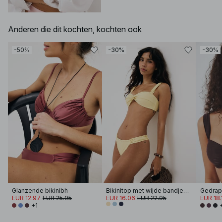
Anderen die dit kochten, kochten ook
-50%
-30%
-30%
Glanzende bikinibh
Bikinitop met wijde bandjes en gedraaide voorkant
EUR 12.97
EUR 25.95
EUR 16.06
EUR 22.95
EUR 18.
+1