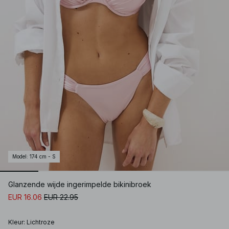
Model
:
174 cm - S
Glanzende wijde ingerimpelde bikinibroek
EUR 16.06
EUR 22.95
Kleur
:
Lichtroze