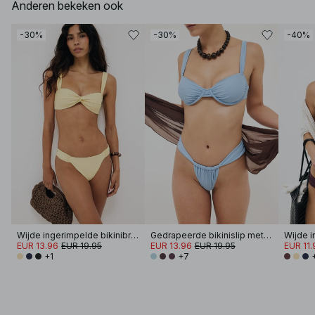
Anderen bekeken ook
-30%
-30%
-40%
Wijde ingerimpelde bikinibroek
Gedrapeerde bikinislip met wijde band
EUR 13.96
EUR 19.95
EUR 13.96
EUR 19.95
EUR 11.
+1
+7