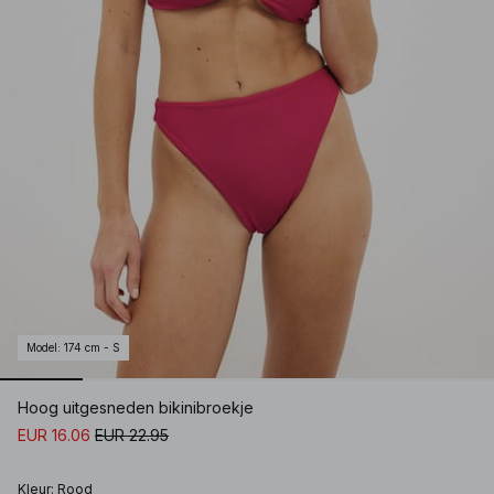
Model
:
174 cm - S
Hoog uitgesneden bikinibroekje
EUR 16.06
EUR 22.95
Kleur
:
Rood