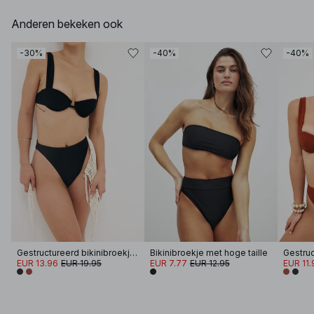
Anderen bekeken ook
-30%
-40%
-40%
Gestructureerd bikinibroekje met hoge taille
Bikinibroekje met hoge taille
EUR 13.96
EUR 19.95
EUR 7.77
EUR 12.95
EUR 11.