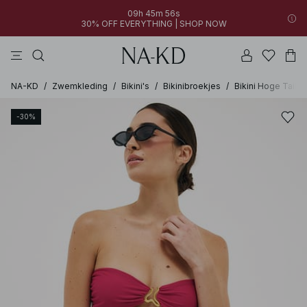
09h 45m 56s
30% OFF EVERYTHING | SHOP NOW
jurken
broeken
tops
bruine
zwarte
NA-KD
/
Zwemkleding
/
Bikini's
/
Bikinibroekjes
/
Bikini Hoge Taille
-30%