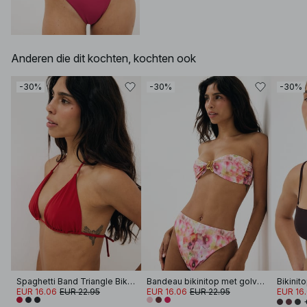
Anderen die dit kochten, kochten ook
-30%
-30%
-30%
Spaghetti Band Triangle Bikini Top
Bandeau bikinitop met golvende band
Bikinit
EUR 16.06
EUR 22.95
EUR 16.06
EUR 22.95
EUR 16