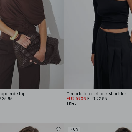
drapeerde top
Geribde top met one-shoulder
 35.95
EUR 16.06
EUR 22.95
1 Kleur
-40%