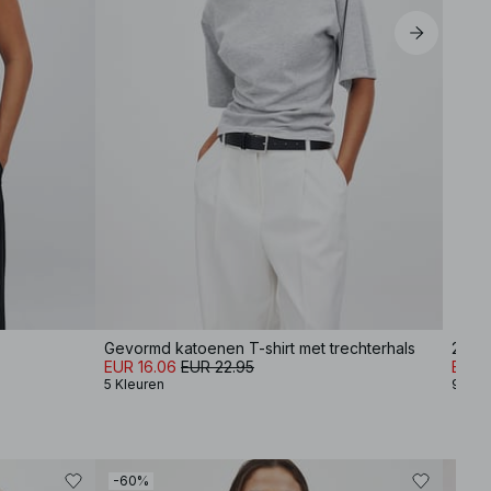
Gevormd katoenen T-shirt met trechterhals
2-pac
EUR 16.06
EUR 22.95
EUR 
5 Kleuren
9 Kle
-60%
-40