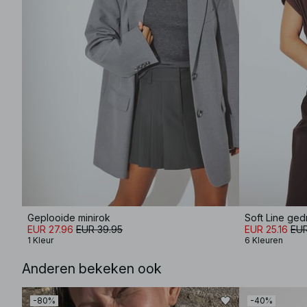
Geplooide minirok
Soft Line ge
EUR 27.96
EUR 39.95
EUR 25.16
EUR
1 Kleur
6 Kleuren
Anderen bekeken ook
-80%
-40%