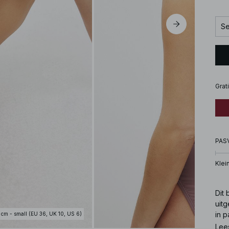
Se
Grat
PAS
Klei
Dit
uitg
in p
 cm - small (EU 36, UK 10, US 6)
Lee