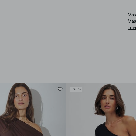
Art
Mat
Maa
Lev
-30%