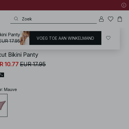
kini Panty
VOEG TOE AAN WINKELMAND
KD
/
Zwemkleding
/
Bikini's
/
Bikinibroekjes
/
Brazilian Bikinis
EUR 17.95
ut Bikini Panty
R 10.77
EUR 17.95
0%
ur
:
Mauve