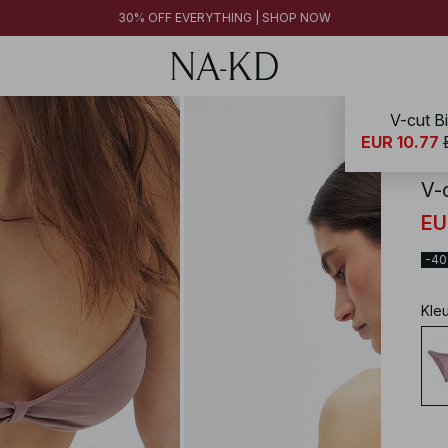
30% OFF EVERYTHING | SHOP NOW
V-cut Bi
NA-
EUR 10.77
V-c
EU
-4
Kle