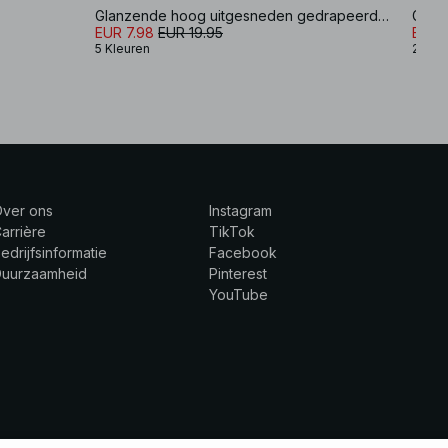
Glanzende hoog uitgesneden gedrapeerde bikinislip
Glitt
EUR 7.98
EUR 19.95
EUR 
5 Kleuren
2 Kle
Over ons
Instagram
arrière
TikTok
edrijfsinformatie
Facebook
Duurzaamheid
Pinterest
YouTube