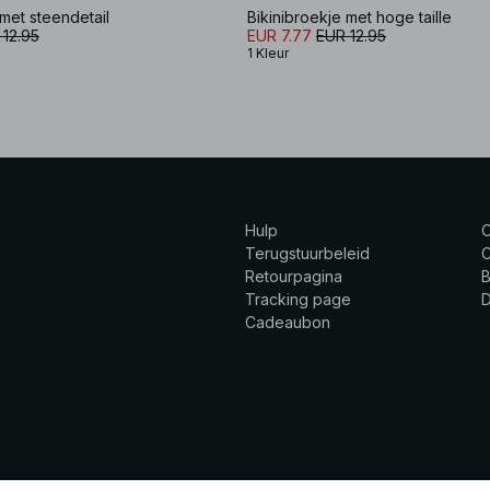
 met steendetail
Bikinibroekje met hoge taille
 12.95
EUR 7.77
EUR 12.95
1 Kleur
Hulp
Terugstuurbeleid
C
Retourpagina
B
Tracking page
Cadeaubon