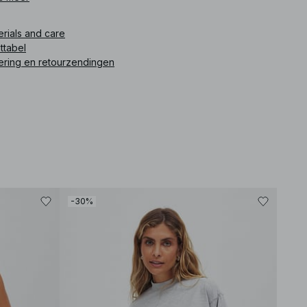
ikelnummer
:
1100-009837-0005
erials and care
ttabel
ering en retourzendingen
-30%
-30