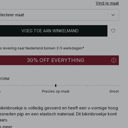
Vind je maat
lecteer maat
VOEG TOE AAN WINKELMAND
is levering naar Nederland binnen 3-5 werkdagen*
30% OFF EVERYTHING
VORM
n
Precies op maat
Groot
 bikinibroekje is volledig gevoerd en heeft een v-vormige hoog
esneden pijp en een elastisch materiaal. Dit bikinibroekje komt
aars.
s meer