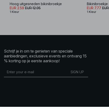
Hoog uitgesneden bikinibroekje
Bikinibroekje
EUR 2.59
EUR 12.95
EUR 7.77
EUR
1 Kleur
1 Kleur
Schrijf je in om te genieten van speciale
aanbiedingen, exclusieve events en ontvang 15
% korting op je eerste aankoop!
SIGN UP