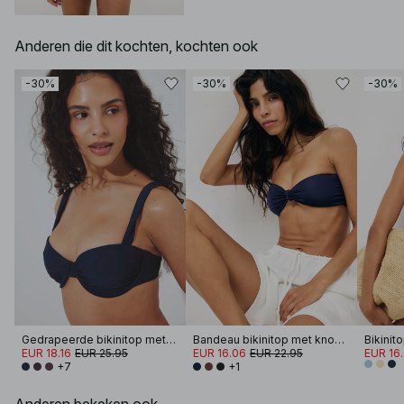
Anderen die dit kochten, kochten ook
-30%
-30%
-30%
Gedrapeerde bikinitop met brede band
Bandeau bikinitop met knoop aan de voorkant
EUR 18.16
EUR 25.95
EUR 16.06
EUR 22.95
EUR 16
+7
+1