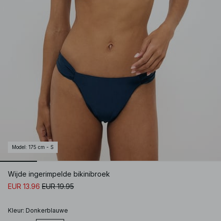
Model
:
175 cm - S
Wijde ingerimpelde bikinibroek
EUR 13.96
EUR 19.95
Kleur
:
Donkerblauwe