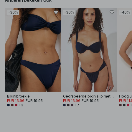
Anderen bekeken ook
-30%
-30%
-40%
Bikinibroekje
Gedrapeerde bikinislip met wijde band
EUR 13.96
EUR 19.95
EUR 13.96
EUR 19.95
EUR 11.
+3
+7