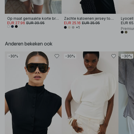
Op maat gemaakte korte broek met hoge taille
Zachte katoenen jersey top met wijde mouwen
EUR 27.96
EUR 39.95
EUR 25.16
EUR 35.95
EUR 65
+1
Premiu
Anderen bekeken ook
-30%
-30%
-30%