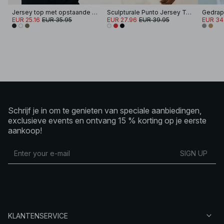
Jersey top met opstaande kraag
Sculpturale Punto Jersey Top
EUR 25.16
EUR 35.95
EUR 27.96
EUR 39.95
EUR 34
Schrijf je in om te genieten van speciale aanbiedingen,
exclusieve events en ontvang 15 % korting op je eerste
aankoop!
SIGN UP
KLANTENSERVICE