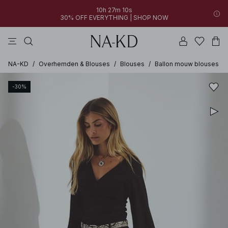
10h 27m 10s
30% OFF EVERYTHING | SHOP NOW
jurken
broeken
tops
bruine
zwarte
NA-KD
/
Overhemden & Blouses
/
Blouses
/
Ballon mouw blouses
-30%