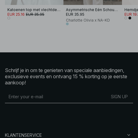
Katoenen top met vlechtdetail
Asymmetrische Eén Schouder Top
Hemdje
EUR 25.16
EUR 35.95
EUR 35.95
EUR 19
Charlotte Olivia x NA-KD
Schrijf je in om te genieten van speciale aanbiedingen,
exclusieve events en ontvang 15 % korting op je eerste
aankoop!
SIGN UP
KLANTENSERVICE