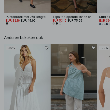
Puntobroek met 7/8-lengte
Taps toelopende linnen broek met halfhoge taille
EUR 32.16
EUR 45.95
EUR 53.16
EUR 75.95
EUR 39
Anderen bekeken ook
-30%
-30%