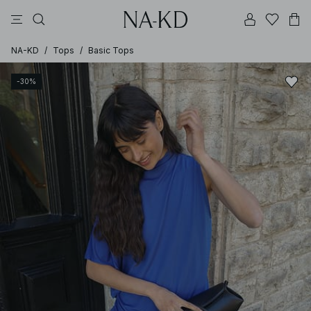
jurken
broeken
tops
zwarte
bruine
NA-KD
/
Tops
/
Basic Tops
-30%