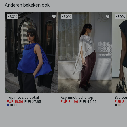
Anderen bekeken ook
-30%
-30%
-30%
Top met sjaaldetail
Asymmetrische top
Sculptu
EUR 19.56
EUR 27.95
EUR 34.96
EUR 49.95
EUR 34