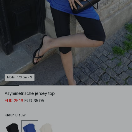
Model
:
173 cm - S
Asymmetrische jersey top
EUR 25.16
EUR 35.95
Kleur
:
Blauw