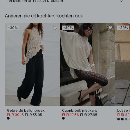
LEVERING EN RETOURZENDINGEN
Anderen die dit kochten, kochten ook
-30%
-30%
-30%
Gebreide ballonbroek
Capribroek met kant
EUR 39.16
EUR 55.95
EUR 19.56
EUR 27.95
EUR 39