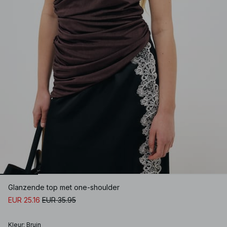
Glanzende top met one-shoulder
EUR 25.16
EUR 35.95
Kleur
:
Bruin