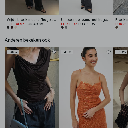
Wijde broek met halfhoge taille van viscosemix
Uitlopende jeans met hoge taille
EUR 34.96
EUR 49.95
EUR 11.97
EUR 19.95
EUR 39
Anderen bekeken ook
-30%
-40%
-30%