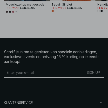
Mouwloze top met gespdetail
Sequin Singlet
Hemdje
EUR 25.16
EUR 35.95
EUR 23.97
EUR 39.95
EUR 27
+1
Schrijf je in om te genieten van speciale aanbiedingen,
exclusieve events en ontvang 15 % korting op je eerste
aankoop!
SIGN UP
KLANTENSERVICE