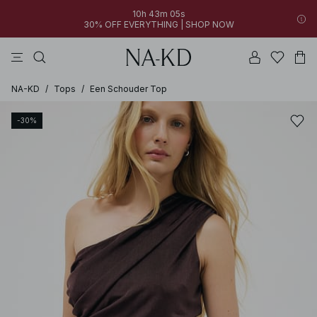
10h 43m 05s
30% OFF EVERYTHING | SHOP NOW
jurken
broeken
tops
zwarte
diepbruine
NA-KD
/
Tops
/
Een Schouder Top
-30%