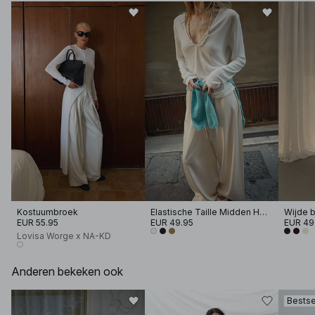
Kostuumbroek
Elastische Taille Midden Hoge Satijnen Broek
EUR 55.95
EUR 49.95
EUR 49
Lovisa Worge x NA-KD
Anderen bekeken ook
Bestse