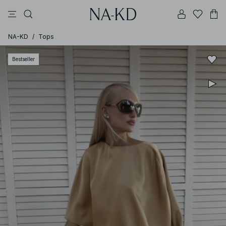
jurken
broeken
tops
zwarte
bruine
NA-KD
/
Tops
Bestseller