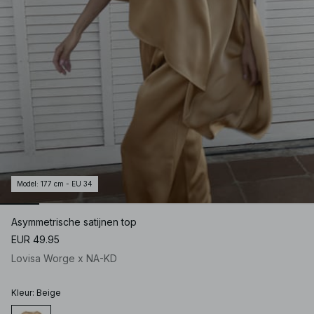
Model
:
177 cm - EU 34
Asymmetrische satijnen top
EUR 49.95
Lovisa Worge x NA-KD
Kleur
:
Beige