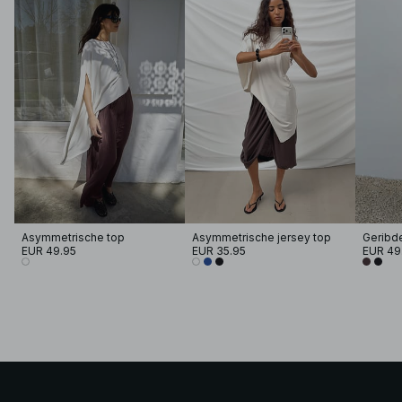
Asymmetrische top
Asymmetrische jersey top
EUR 49.95
EUR 35.95
EUR 49