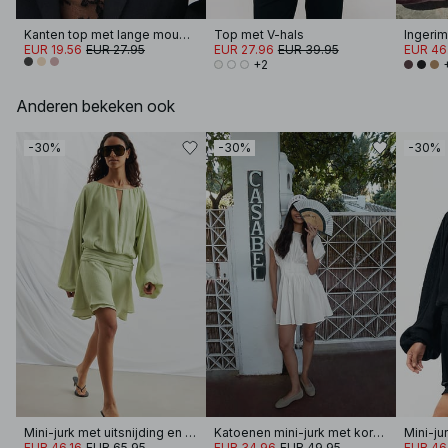
Kanten top met lange mouwen
Top met V-hals
EUR 19.56
EUR 27.95
EUR 27.96
EUR 39.95
EUR 46
+2
Anderen bekeken ook
-30%
-30%
-30%
Mini-jurk met uitsnijding en lange mouwen
Katoenen mini-jurk met korte mouwen en plooien
EUR 46.16
EUR 65.95
EUR 34.96
EUR 49.95
EUR 46