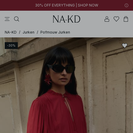
30% OFF EVERYTHING | SHOP NOW
jurken
tops
broeken
kleding
bruine
NA-KD
/
Jurken
/
Pofmouw Jurken
-30%