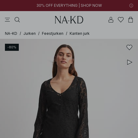
30% OFF EVERYTHING | SHOP NOW
jurken
broeken
tops
kleding
bruine
NA-KD
/
Jurken
/
Feestjurken
/
Kanten jurk
-80%