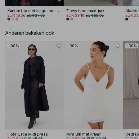
Kanten top met lange mouwen
Flowy tube maxi-jurk
Gladde
EUR 19.56
EUR 27.95
EUR 39.16
EUR 55.95
EUR 27
Anderen bekeken ook
-80%
-30%
-30%
Floral Lace Midi Dress
Mini jurk met kralen
Gedrap
EUR 9.19
EUR 45.95
EUR 83.96
EUR 119.95
EUR 39