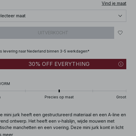
Vind je maat
lecteer maat
UITVERKOCHT
is levering naar Nederland binnen 3-5 werkdagen*
30% OFF EVERYTHING
VORM
n
Precies op maat
Groot
 mini jurk heeft een gestructureerd materiaal en een A-line en
vend ontwerp. Het heeft een v-halslijn, wijde mouwen met
tische manchetten en een voering. Deze mini jurk komt in licht
en.
s meer