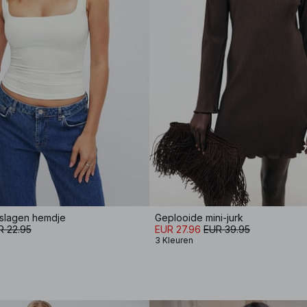
slagen hemdje
Geplooide mini-jurk
R 22.95
EUR 27.96
EUR 39.95
3 Kleuren