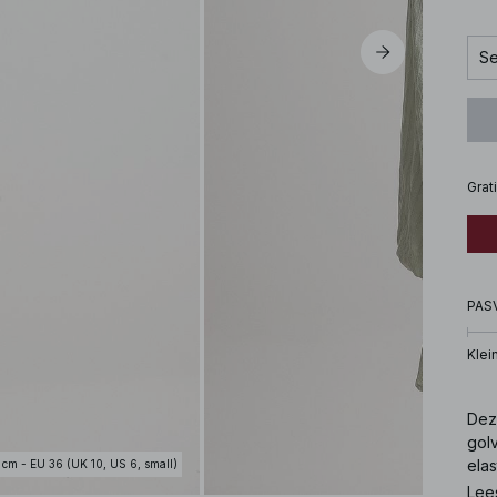
Se
Grat
PAS
Klei
Deze
gol
elas
 cm - EU 36 (UK 10, US 6, small)
gro
Lee