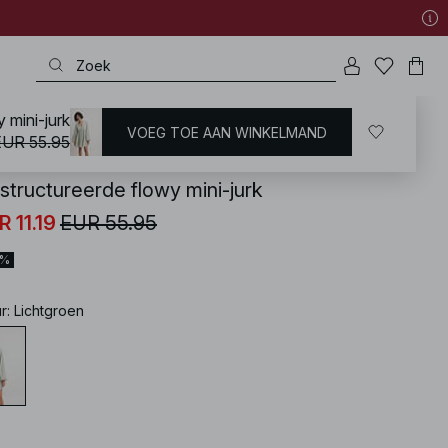
 mini-jurk
VOEG TOE AAN WINKELMAND
KD
/
Jurken
/
Mini-jurken
EUR 55.95
structureerde flowy mini-jurk
R 11.19
EUR 55.95
0%
ur
:
Lichtgroen