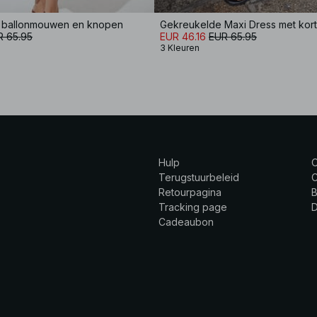
t ballonmouwen en knopen
Gekreukelde Maxi Dress met ko
R 65.95
EUR 46.16
EUR 65.95
3 Kleuren
Hulp
Terugstuurbeleid
C
Retourpagina
B
Tracking page
Cadeaubon