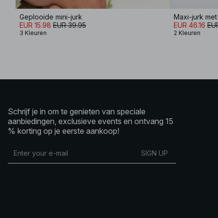
Geplooide mini-jurk
Maxi-jurk me
EUR 15.98
EUR 39.95
EUR 46.16
EU
3 Kleuren
2 Kleuren
Schrijf je in om te genieten van speciale
aanbiedingen, exclusieve events en ontvang 15
% korting op je eerste aankoop!
SIGN UP