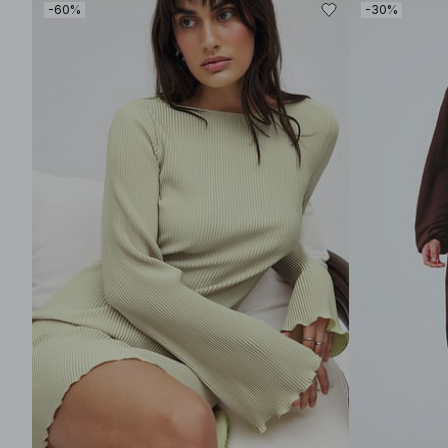
-60%
-30%