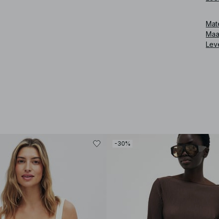
Art
Mat
Maa
Lev
-30%