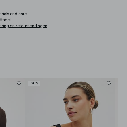
ikelnummer
:
1014-001607-8395
erials and care
ttabel
ering en retourzendingen
-30%
-60