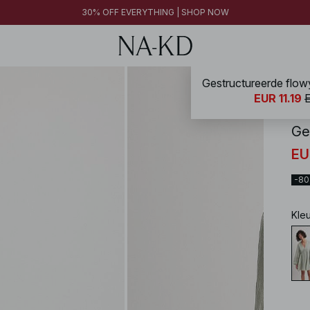
30% OFF EVERYTHING | SHOP NOW
Gestructureerde flowy
NA-
EUR 11.19
Ge
EU
-8
Kle