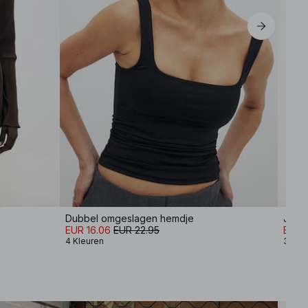
Dubbel omgeslagen hemdje
Jurk 
EUR 16.06
EUR 22.95
EUR 
4 Kleuren
3 Kle