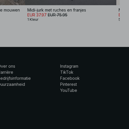
rte mouwen
Midi-jurk met ruches en franjes
Midi-
EUR 37.97
EUR 75.95
EUR 
1 Kleur
5 Kle
Over ons
Instagram
arrière
TikTok
edrijfsinformatie
Facebook
Duurzaamheid
Pinterest
YouTube