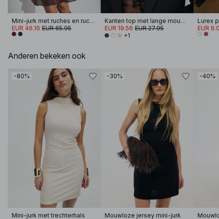
Mini-jurk met ruches en ruches in de taille
Kanten top met lange mouwen
Lurex p
EUR 46.16
EUR 65.95
EUR 19.56
EUR 27.95
EUR 9.
+1
Anderen bekeken ook
-80%
-30%
-40%
Mini-jurk met trechterhals
Mouwloze jersey mini-jurk
Mouwloz