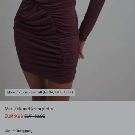
Model
:
170 cm - x-small (EU 34, UK 8, US 4)
Mini-jurk met kraagdetail
EUR 9.99
EUR 49.95
Kleur
:
Burgundy