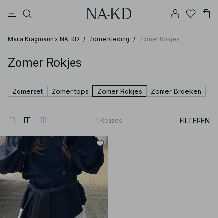
jurken
broeken
tops
zwarte
bruine
Maria Kragmann x NA-KD
/
Zomerkleding
/
Zomer Rokjes
Zomer Rokjes
Zomerset
Zomer tops
Zomer Rokjes
Zomer Broeken
FILTEREN
1
Keuzes