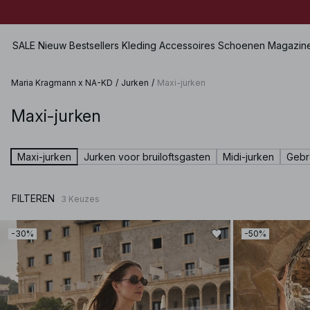
Ends in:
12h 13m 35s
SALE
Nieuw
Bestsellers
Kleding
Accessoires
Schoenen
Magazin
Maria Kragmann x NA-KD
/
Jurken
/
Maxi-jurken
Maxi-jurken
Alles bekijken
Alles bekijken
Alles bekijken
Rokken
SALE
Tassen
Platte Schoenen
Shorts
Maxi-jurken
Jurken voor bruiloftsgasten
Midi-jurken
Gebr
Jurken
Sieraden
Hakken
Zwemkleding
Tops
Zonnebrillen
Leren schoenen
Lingerie
FILTEREN
3
Keuzes
Truien
Riemen
Boots
Sets
Overhemden & Blouses
Sjaals
Premium Selection
-30%
-50%
Jassen & Jacks
Hoeden & Petten
Binnenkort beschikbaar
Blazers
Haaraccessoires
Broeken
Handschoenen
Jeans