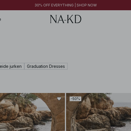
30% OFF EVERYTHING | SHOP NOW
30% OFF EVERYTHING | SHOP NOW
FINAL SALE | SHOP NOW
e
eide jurken
Graduation Dresses
-50%