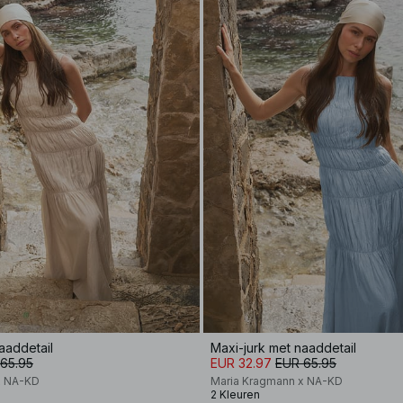
aaddetail
Maxi-jurk met naaddetail
65.95
EUR 32.97
EUR 65.95
x NA-KD
Maria Kragmann x NA-KD
2 Kleuren