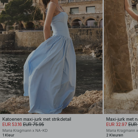
Katoenen maxi-jurk met strikdetail
Maxi-jurk met n
EUR 53.16
EUR 75.95
EUR 32.97
EUR 
Maria Kragmann x NA-KD
Maria Kragmann 
1 Kleur
2 Kleuren