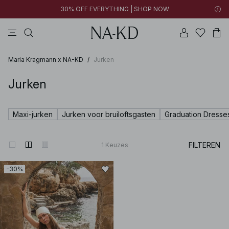
30% OFF EVERYTHING | SHOP NOW
jurken
broeken
tops
kleding
zwarte
Maria Kragmann x NA-KD
/
Jurken
Jurken
Maxi-jurken
Jurken voor bruiloftsgasten
Graduation Dresse
FILTEREN
1
Keuzes
-30%