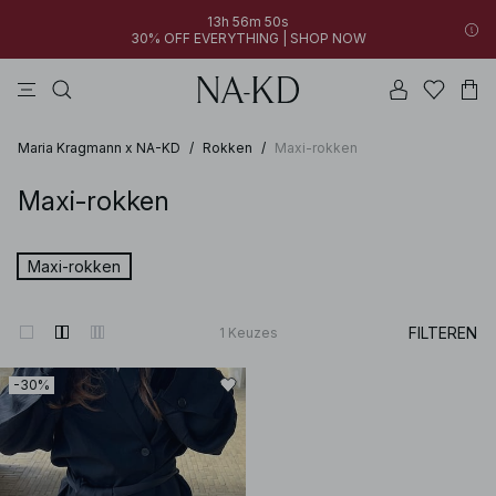
13h 56m 50s
30% OFF EVERYTHING | SHOP NOW
jurken
broeken
tops
bruine
witte
Maria Kragmann x NA-KD
/
Rokken
/
Maxi-rokken
Maxi-rokken
Maxi-rokken
FILTEREN
1
Keuzes
-30%