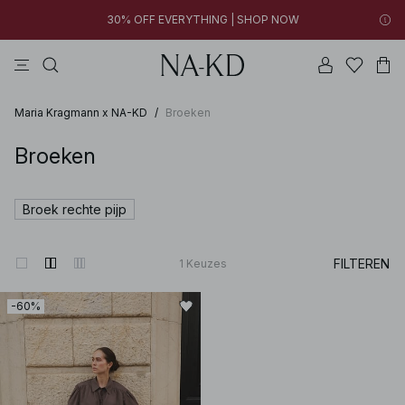
30% OFF EVERYTHING | SHOP NOW
jurken
tops
broeken
badkleding
bruine
04h 21m 31s
30% OFF EVERYTHING | SHOP NOW
FINAL SALE | SHOP NOW
Maria Kragmann x NA-KD
/
Broeken
Broeken
Broek rechte pijp
FILTEREN
1
Keuzes
-60%