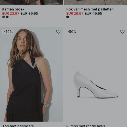
Kanten broek
Rok van mesh met pailletten
EUR 23.97
EUR 39.95
EUR 29.97
EUR 49.95
-40%
-50%
Top met gespdetail
Pumps met ronde neus