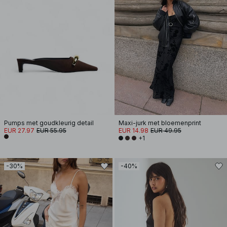
Pumps met goudkleurig detail
Maxi-jurk met bloemenprint
EUR 27.97
EUR 55.95
EUR 14.98
EUR 49.95
+1
-30%
-40%