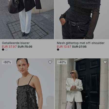
Getailleerde blazer
Mesh glittertop met off-shoulder
EUR 37.97
EUR 75.95
EUR 13.97
EUR 27.95
-60%
-40%