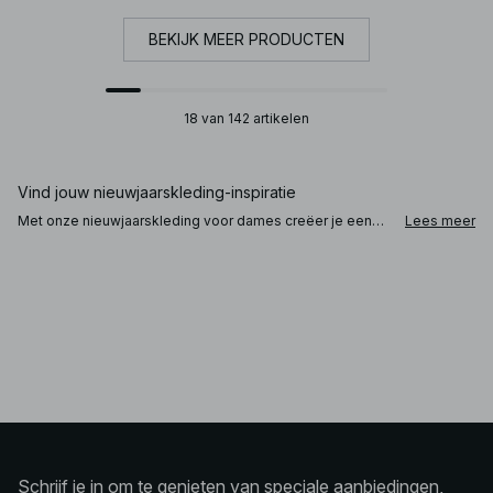
BEKIJK MEER PRODUCTEN
18 van 142 artikelen
Vind jouw nieuwjaarskleding-inspiratie
Met onze nieuwjaarskleding voor dames creëer je een
Lees meer
stijlvolle en verfijnde look voor die speciale avond. Ga
voor een feestjurk van satijn of pailletten, of kies een
zwarte rok met een blazer voor een klassieke touch. Voeg
je favoriete hakken, sieraden en een statement mini-bag
toe voor de ultieme look. Onze collectie biedt inspiratie
en opties voor elk type feestoutfit.
Nieuwjaarskleding voor elke gelegenheid
Of je het nieuwe jaar nu
Schrijf je in om te genieten van speciale aanbiedingen,