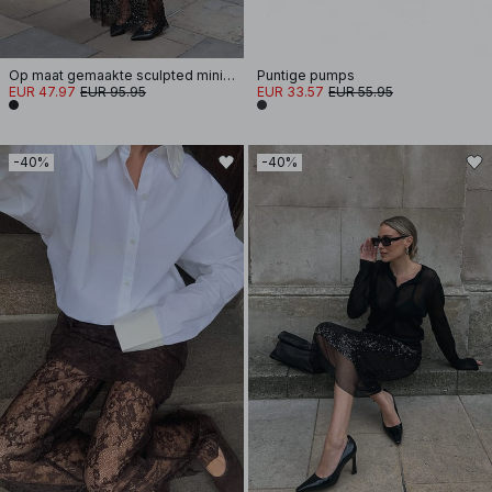
Op maat gemaakte sculpted mini-jurk met blazer
Puntige pumps
EUR 47.97
EUR 95.95
EUR 33.57
EUR 55.95
-40%
-40%