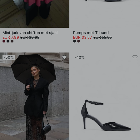
Mini-jurk van chiffon met sjaal
Pumps met T-band
EUR 7.99
EUR 39.95
EUR 33.57
EUR 55.95
-50%
-40%