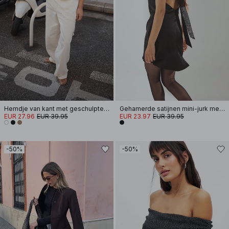
Hemdje van kant met geschulpte rand
Gehamerde satijnen mini-jurk met strik op de rug
EUR 27.96
EUR 39.95
EUR 23.97
EUR 39.95
-50%
-50%