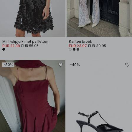
Mini-slipjurk met pailletten
Kanten broek
EUR 22.38
EUR 55.95
EUR 23.97
EUR 39.95
-80%
-40%