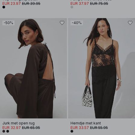
EUR 23.97
EUR 39.95
EUR 37.97
EUR 75.95
-50%
-40%
Jurk met open rug
Hemdje met kant
EUR 32.97
EUR 65.95
EUR 33.57
EUR 55.95