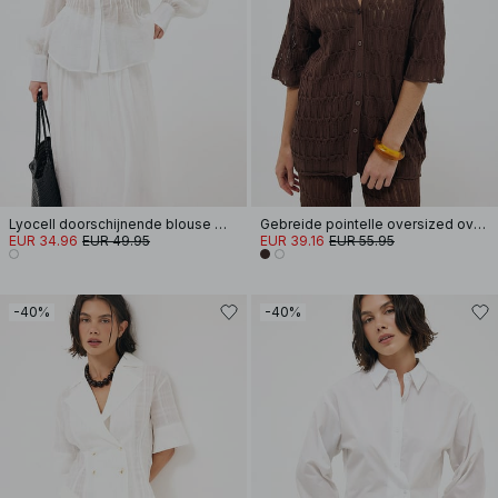
Lyocell doorschijnende blouse met lange mouwen en pintucks
Gebreide pointelle oversized overhemd
EUR 34.96
EUR 49.95
EUR 39.16
EUR 55.95
-40%
-40%