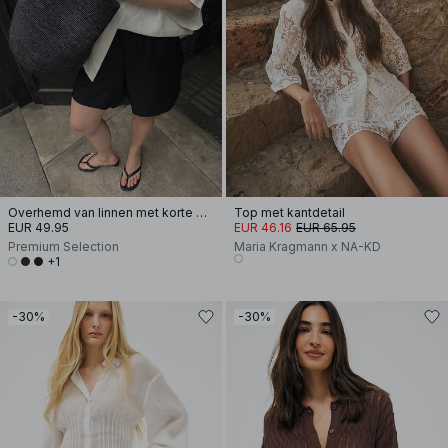
Overhemd van linnen met korte mouwen
Top met kantdetail
EUR 49.95
EUR 46.16
EUR 65.95
Premium Selection
Maria Kragmann x NA-KD
+1
-30%
-30%