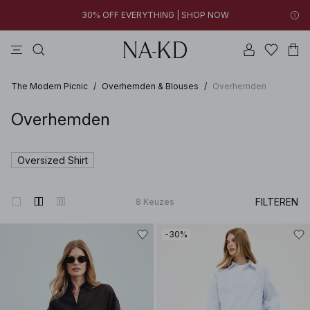
30% OFF EVERYTHING | SHOP NOW
jurken
tops
broeken
badkleding
bruine
04h 02m 43s
30% OFF EVERYTHING | SHOP NOW
FINAL SALE | SHOP NOW
The Modern Picnic
/
Overhemden & Blouses
/
Overhemden
Overhemden
Oversized Shirt
FILTEREN
8
Keuzes
-30%