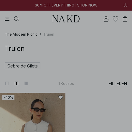
30% OFF EVERYTHING | SHOP NOW
jurken
lange mouwen tops
tops
broeken
bruine
The Modern Picnic
/
Truien
Truien
Gebreide Gilets
FILTEREN
1
Keuzes
-40%