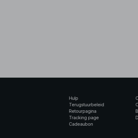
Hulp
Terugstuurbeleid
C
Retourpagina
B
Tracking page
Cadeaubon