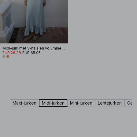
Midi-jurk met V-hals en volumineuze bandjes
EUR 26.38
EUR 65.95
Maxi-jurken
Midi-jurken
Mini-jurken
Lentejurken
Gebr