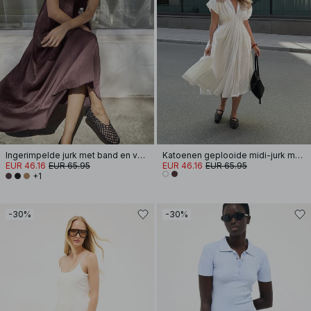
Ingerimpelde jurk met band en volume
Katoenen geplooide midi-jurk met korte mouwen
EUR 46.16
EUR 65.95
EUR 46.16
EUR 65.95
+1
-30%
-30%