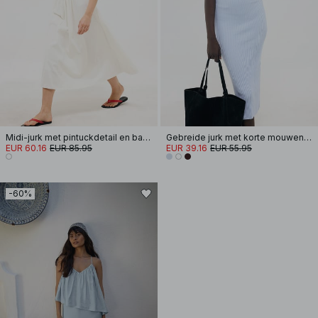
Midi-jurk met pintuckdetail en band
Gebreide jurk met korte mouwen en knopen
EUR 60.16
EUR 85.95
EUR 39.16
EUR 55.95
-60%