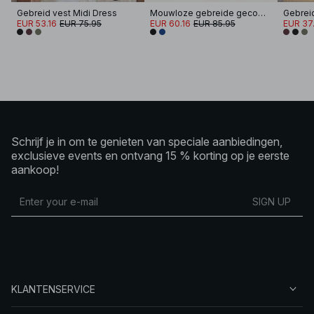
Gebreid vest Midi Dress
Mouwloze gebreide gecombineerde jurk
Gebreid
EUR 53.16
EUR 75.95
EUR 60.16
EUR 85.95
EUR 37
Schrijf je in om te genieten van speciale aanbiedingen,
exclusieve events en ontvang 15 % korting op je eerste
aankoop!
SIGN UP
KLANTENSERVICE