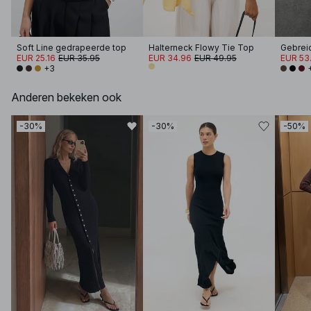
Soft Line gedrapeerde top
Halterneck Flowy Tie Top
EUR 25.16
EUR 35.95
EUR 34.96
EUR 49.95
EUR 53.
+3
Anderen bekeken ook
-30%
-30%
-50%