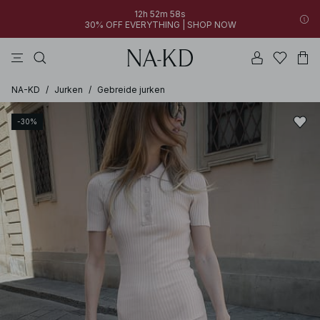
12h 52m 58s
30% OFF EVERYTHING | SHOP NOW
jurken
broeken
tops
zwarte
diepbruine
NA-KD
/
Jurken
/
Gebreide jurken
-30%