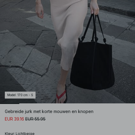
Model
:
170 cm - S
Gebreide jurk met korte mouwen en knopen
EUR 39.16
EUR 55.95
Kleur
:
Lichtbeige