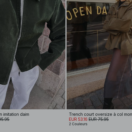
 imitation daim
Trench court oversize à col mon
95.95
EUR 53.16
EUR 75.95
2 Couleurs