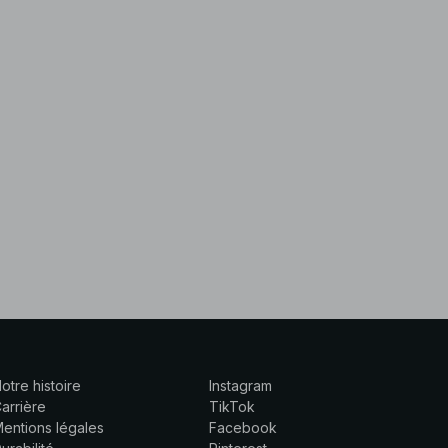
otre histoire
Instagram
arrière
TikTok
entions légales
Facebook