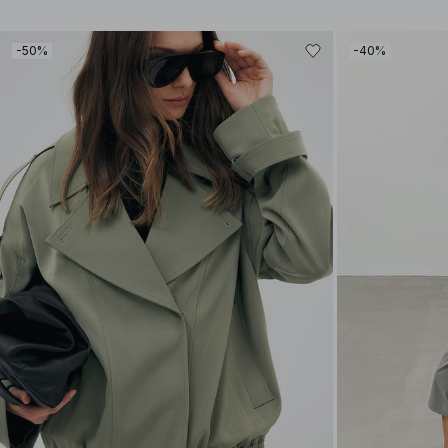
-50%
-40%