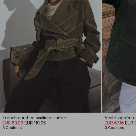
Trench court en similicuir suédé
Veste zippée en
EUR 83.96
EUR 119.95
EUR 67.16
EUR 
3 Couleurs
3 Couleurs