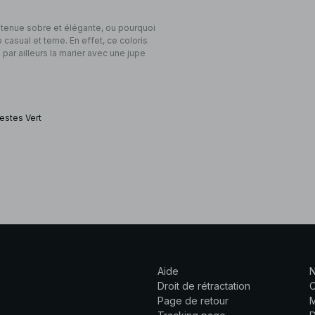
 tenue sobre et élégante, ou pourquoi
casual et terne. En effet, ce coloris
par ailleurs la marier avec une jupe
estes Vert
Aide
N
Droit de rétractation
C
Page de retour
M