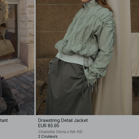
tant
Drawstring Detail Jacket
EUR 85.95
Charlotte Olivia x NA-KD
2 Couleurs