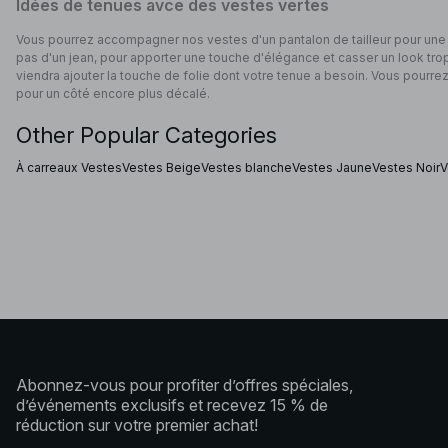
Idées de tenues avce des vestes vertes
Vous pourrez accompagner nos vestes d'un pantalon de tailleur pour une
pas d'un jean, pour apporter une touche d'élégance et casser un look trop 
viendra ajouter la touche de folie dont votre tenue a besoin. Vous pourrez 
pour un côté encore plus décalé.
Other Popular Categories
À carreaux Vestes
Vestes Beige
Vestes blanche
Vestes Jaune
Vestes Noir
V
Abonnez-vous pour profiter d’offres spéciales,
d’événements exclusifs et recevez 15 % de
réduction sur votre premier achat!