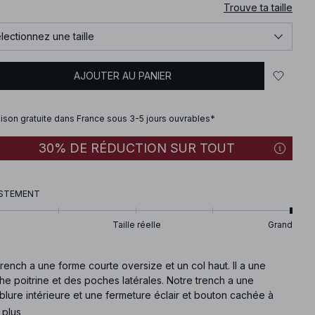
Trouve ta taille
lectionnez une taille
AJOUTER AU PANIER
aison gratuite dans France sous 3-5 jours ouvrables*
30% DE RÉDUCTION SUR TOUT
STEMENT
Taille réelle
Grand
rench a une forme courte oversize et un col haut. Il a une
e poitrine et des poches latérales. Notre trench a une
lure intérieure et une fermeture éclair et bouton cachée à
ant. Ce trench est disponible en beige.
 plus