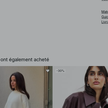
Cod
Mat
Guid
Livr
e ont également acheté
-30%