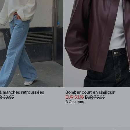
e à manches retroussées
Bomber court en similicuir
R 39.95
EUR 53.16
EUR 75.95
3 Couleurs