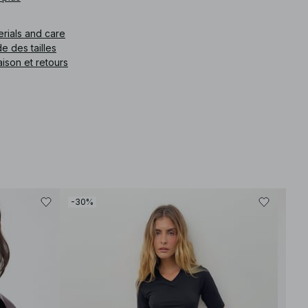
e article
:
1100-011863-0005
erials and care
e des tailles
aison et retours
-30%
-40