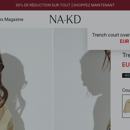
30% DE RÉDUCTION SUR TOUT | SHOPPEZ MAINTENANT
es
Magazine
Trench court over
NA-
EUR
Tr
EU
-6
Cou