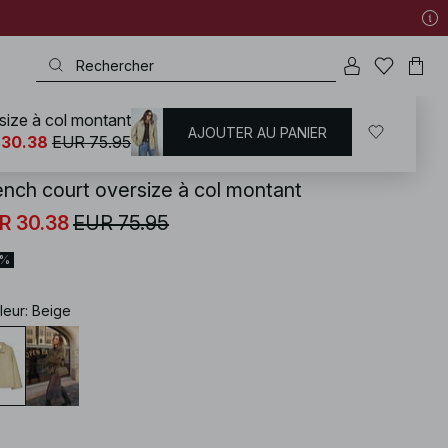
size à col montant
AJOUTER AU PANIER
KD
/
Manteaux et Vestes
/
Trenchcoats
 30.38
EUR 75.95
ench court oversize à col montant
R 30.38
EUR 75.95
0%
leur
:
Beige