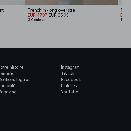
nt
Trench mi-long oversize
Trenc
EUR 47.97
EUR 95.95
EUR 
3 Couleurs
1 Coul
otre histoire
Instagram
arrière
TikTok
entions légales
Facebook
urabilité
Pinterest
Magazine
YouTube