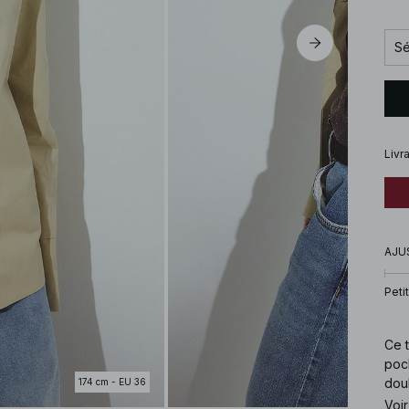
Sé
Livr
AJU
Petit
Ce t
poch
doub
174 cm - EU 36
l'av
Voir