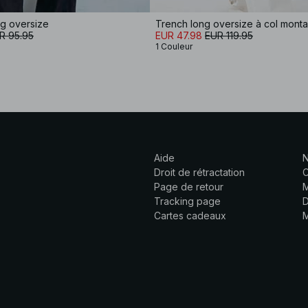
ng oversize
Trench long oversize à col monta
R 95.95
EUR 47.98
EUR 119.95
1 Couleur
Aide
N
Droit de rétractation
C
Page de retour
M
Tracking page
D
Cartes cadeaux