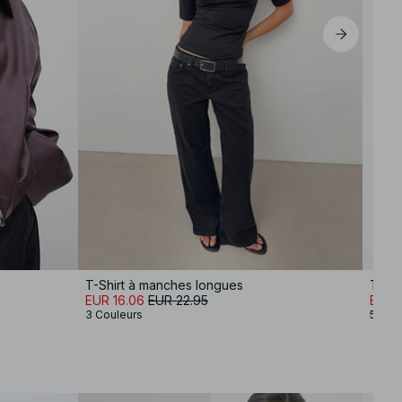
T-Shirt à manches longues
T-shi
EUR 16.06
EUR 22.95
EUR 
3 Couleurs
5 Cou