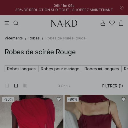
06h 11m 06s
30% DE RÉDUCTION SUR TOUT | SHOPPEZ MAINTENANT
pantalons
robes
tops
noirs
marron
Vêtements
/
Robes
/
Robes de soirée Rouge
Robes de soirée Rouge
Robes longues
Robes pour mariage
Robes mi-longues
R
FILTRER (1)
3
Choix
-30%
-80%