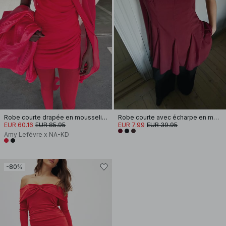
Robe courte drapée en mousseline
Robe courte avec écharpe en mousseline
EUR 60.16
EUR 85.95
EUR 7.99
EUR 39.95
Amy Lefévre x NA-KD
-80%