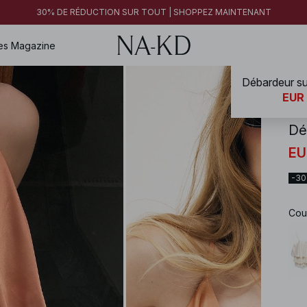
30% DE RÉDUCTION SUR TOUT | SHOPPEZ MAINTENANT
es
Magazine
Débardeur su
NA-
EUR
Dé
EU
-3
Cou