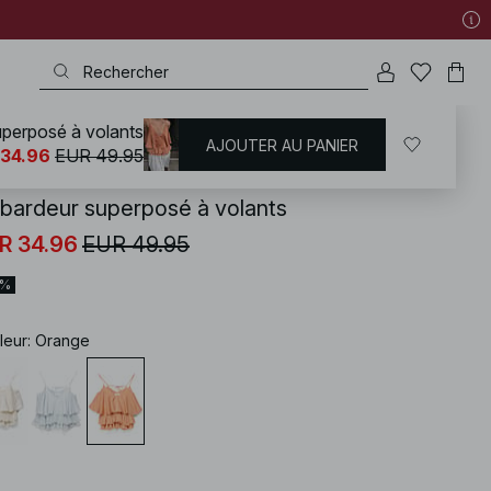
perposé à volants
AJOUTER AU PANIER
KD
/
T-shirts | Tops
/
Débardeurs
 34.96
EUR 49.95
bardeur superposé à volants
R 34.96
EUR 49.95
0%
leur
:
Orange