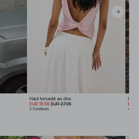
Haut torsadé au dos
Gilet 
EUR 19.56
EUR 27.95
EUR 
2 Couleurs
4 Cou