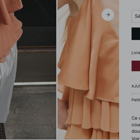
Sé
Livr
AJU
Petit
Ce d
cour
doub
Voir