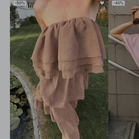
-50%
-40%