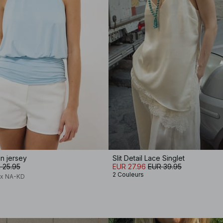
n jersey
Slit Detail Lace Singlet
 25.95
EUR 27.96
EUR 39.95
2 Couleurs
 x NA-KD