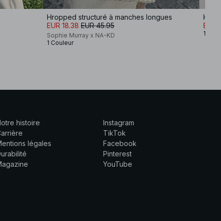
Hropped structuré à manches longues
Haut 
EUR 18.38
EUR 45.95
EUR 
1 Coul
Sophie Murray x NA-KD
1 Couleur
otre histoire
Instagram
arrière
TikTok
entions légales
Facebook
urabilité
Pinterest
Magazine
YouTube