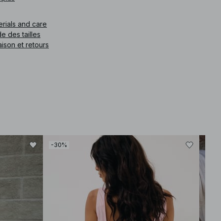
e article
:
1100-013214-0985
erials and care
e des tailles
aison et retours
-30%
-30