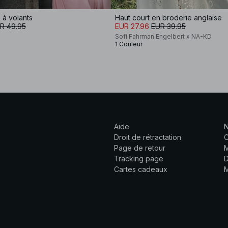
 à volants
Haut court en broderie anglaise
R 49.95
EUR 27.96
EUR 39.95
Sofi Fahrman Engelbert x NA-KD
1 Couleur
Aide
N
Droit de rétractation
C
Page de retour
M
Tracking page
D
Cartes cadeaux