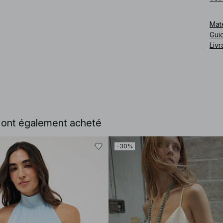
Cod
Mat
Guid
Livr
e ont également acheté
-30%