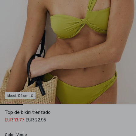
Model
:
174 cm - S
Top de bikini trenzado
EUR 13.77
EUR 22.95
Color
:
Verde