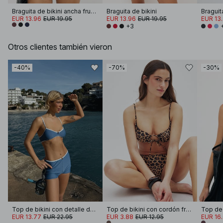
Braguita de bikini ancha fruncida
Braguita de bikini
Braguita
EUR 13.96
EUR 19.95
EUR 13.96
EUR 19.95
EUR 13
+3
Otros clientes también vieron
-40%
-70%
-30%
Top de bikini con detalle de hebilla
Top de bikini con cordón frontal
EUR 13.77
EUR 22.95
EUR 3.88
EUR 12.95
EUR 16