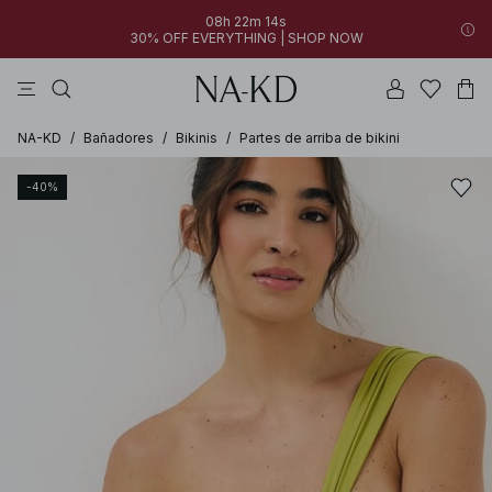
08h 22m 14s
30% OFF EVERYTHING | SHOP NOW
vestidos
tops
pantalones
collar
marrón oscuro
NA-KD
/
Bañadores
/
Bikinis
/
Partes de arriba de bikini
-40%