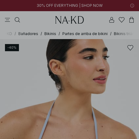
30% OFF EVERYTHING | SHOP NOW
vestidos
pantalones
tops
collar
negras
NA-KD
/
Bañadores
/
Bikinis
/
Partes de arriba de bikini
/
Bikinis triáng
-40%