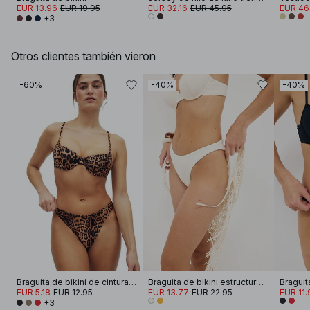
EUR 13.96
EUR 19.95
EUR 32.16
EUR 45.95
EUR 46
+3
Otros clientes también vieron
-60%
-40%
-40%
Braguita de bikini de cintura alta
Braguita de bikini estructurada y de corte alto
EUR 5.18
EUR 12.95
EUR 13.77
EUR 22.95
EUR 11.
+3