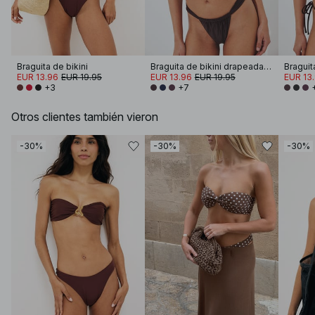
Braguita de bikini
Braguita de bikini drapeada con tira ancha
EUR 13.96
EUR 19.95
EUR 13.96
EUR 19.95
EUR 13
+3
+7
Otros clientes también vieron
-30%
-30%
-30%