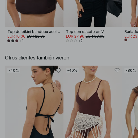
Top de bikini bandeau acolchado
Top con escote en V
EUR 16.06
EUR 22.95
EUR 27.96
EUR 39.95
EUR 23
+1
+2
Otros clientes también vieron
-40%
-40%
-80%