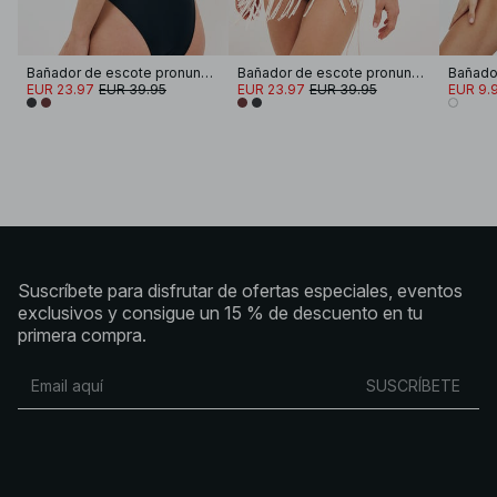
Bañador de escote pronunciado y espalda abierta
Bañador de escote pronunciado y espalda abierta
Bañador
EUR 23.97
EUR 39.95
EUR 23.97
EUR 39.95
EUR 9.
Suscríbete para disfrutar de ofertas especiales, eventos
exclusivos y consigue un 15 % de descuento en tu
primera compra.
SUSCRÍBETE